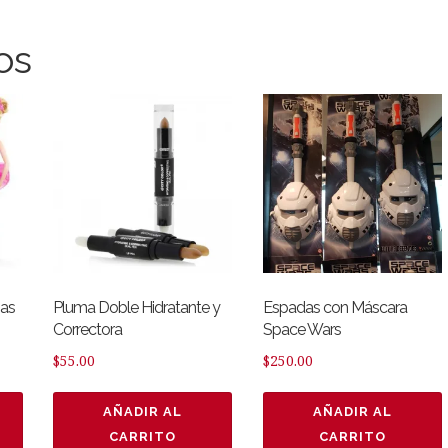
os
nas
Pluma Doble Hidratante y
Espadas con Máscara
Correctora
Space Wars
$
55.00
$
250.00
AÑADIR AL
AÑADIR AL
CARRITO
CARRITO