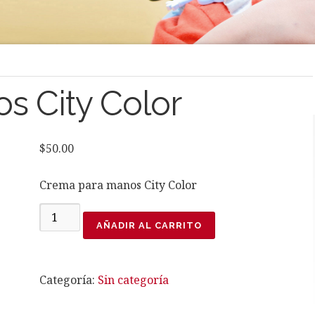
s City Color
$
50.00
Crema para manos City Color
Crema
AÑADIR AL CARRITO
para
manos
City
Categoría:
Sin categoría
Color
cantidad