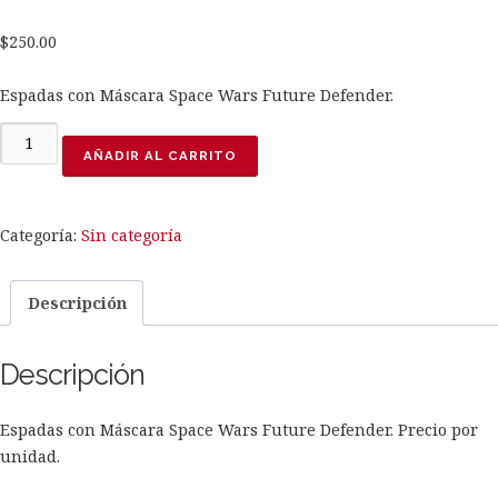
$
250.00
Espadas con Máscara Space Wars Future Defender.
Espadas
AÑADIR AL CARRITO
con
Máscara
Space
Categoría:
Sin categoría
Wars
cantidad
Descripción
Descripción
Espadas con Máscara Space Wars Future Defender. Precio por
unidad.